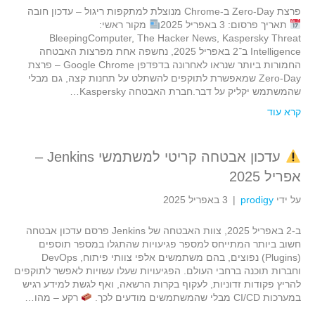
פרצת Zero-Day ב-Chrome מנוצלת למתקפות ריגול – עדכון חובה
תאריך פרסום: 3 באפריל 2025
מקור ראשי:
BleepingComputer, The Hacker News, Kaspersky Threat
Intelligence ב־2 באפריל 2025, נחשפה אחת מפרצות האבטחה
החמורות ביותר שנראו לאחרונה בדפדפן Google Chrome – פרצת
Zero-Day שמאפשרת לתוקפים להשתלט על תחנות קצה, גם מבלי
שהמשתמש יקליק על דבר.חברת האבטחה Kaspersky…
קרא עוד
עדכון אבטחה קריטי למשתמשי Jenkins –
אפריל 2025
על ידי
prodigy
|
3 באפריל 2025
ב-2 באפריל 2025, צוות האבטחה של Jenkins פרסם עדכון אבטחה
חשוב ביותר המתייחס למספר פגיעויות שהתגלו במספר תוספים
(Plugins) נפוצים, בהם משתמשים אלפי צוותי פיתוח, DevOps
וחברות תוכנה ברחבי העולם. הפגיעויות שעלו עשויות לאפשר לתוקפים
להריץ פקודות זדוניות, לעקוף בקרות הרשאה, ואף לגשת למידע רגיש
במערכות CI/CD מבלי שהמשתמשים מודעים לכך.
רקע – מהו…