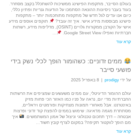
בעולם הסייבר, מתקפות הפישינג ממשיכות להשתכלל בקצב מסחרר.
בעוד בעבר ניסיונות ההונאה הסתמכו על הודעות גנריות ופתיון כללי,
כיום אנו עדים לגל חדש של מתקפות מתוחכמות יותר – מתקפות
פישינג מבוססות מידע אישי. איך זה עובד?
תוקפים אוספים מידע
אישי על הקורבן ממקורות גלויים (OSINT), מדליפות מידע, רשתות
חברתיות ואפילו Google Street View.
…
קרא עוד
ממים זדוניים: כשהומור הופך לכלי נשק בידי
פושעי סייבר
על ידי
prodigy
|
8 באפריל 2025
עולם ההומור הדיגיטלי, עם ממים משעשעים שמציפים את הרשתות
החברתיות מדי יום, נראה על פניו כמו האזור הכי פחות מזיק
באינטרנט. אבל מאחורי תמונות מצחיקות ופורמטים ויראליים,
מסתתרת מגמה מדאיגה: שימוש בממים להפצת קוד זדוני ופרצות
אבטחה – דרך תחכום טכנולוגי וניצול של אמון המשתמשים.
איך
מם הופך לווקטור תקיפה? במקום לצרף קובץ חשוד…
קרא עוד