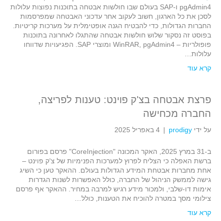
pgAdmin4 ו-SAP בעולם שבו חולשות אבטחה בתוכנות נפוצות עלולות
לסכן את כל הארגון, חשוב לעקוב אחר עדכוני האבטחה שמפרסמות
החברות הגדולות, כדי להבטיח הגנה אופטימלית על מערכות קריטיות.
בפוסט זה נסקור שלוש חולשות אבטחה שהתגלו לאחרונה בתוכנות
פופולריות – WinRAR, pgAdmin4 ומוצרי SAP. הפגיעויות שדווחו
עלולות…
קרא עוד
פרצת אבטחה בצ'ק פוינט: טענות לפריצה,
החברה מכחישה
על ידי
prodigy
|
4 באפריל 2025
ב-31 במרץ 2025, האקר המכונה "CoreInjection" פרסם בפורום
ברשת האפלה כי הצליח לפרוץ למערכות הפנימיות של צ'ק פוינט –
אחת מחברות אבטחת המידע הגדולות בעולם. ההאקר טען כי השיג
גישה לממשק הניהול של החברה, כולל האפשרות לשנות הגדרות
אימות דו-שלבי, ולמכור מידע רגיש למרבה במחיר. ההאקר אף פרסם
צילומי מסך במטרה להוכיח את הטענות, כולל…
קרא עוד