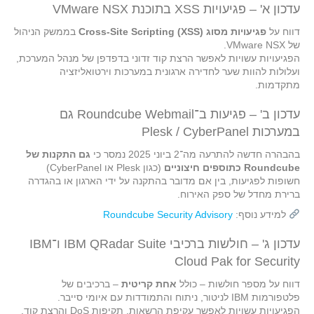
עדכון א' – פגיעויות XSS בתוכנת VMware NSX
דווח על
פגיעויות מסוג Cross-Site Scripting (XSS)
בממשק הניהול
של VMware NSX.
הפגיעויות עשויות לאפשר הרצת קוד זדוני בדפדפן של מנהל המערכת,
ועלולות להוות שער לחדירה ארגונית במערכות וירטואליזציה
מתקדמות.
עדכון ב' – פגיעות ב־Roundcube Webmail גם
במערכות Plesk / CyberPanel
בהבהרה חדשה להתרעה מה־2 ביוני 2025 נמסר כי
גם התקנות של
Roundcube כתוספים חיצוניים
(כגון Plesk או CyberPanel)
חשופות לפגיעות, בין אם מדובר בהתקנה על ידי הארגון או בהגדרה
ברירת מחדל של ספק האירוח.
למידע נוסף:
Roundcube Security Advisory
עדכון ג' – חולשות ברכיבי IBM QRadar Suite ו־IBM
Cloud Pak for Security
דווח על מספר חולשות – כולל
אחת קריטית
– ברכיבים של
פלטפורמות IBM לניטור, ניתוח והתמודדות עם איומי סייבר.
הפגיעויות עשויות לאפשר עקיפת הרשאות, תקיפות DoS והרצת קוד.