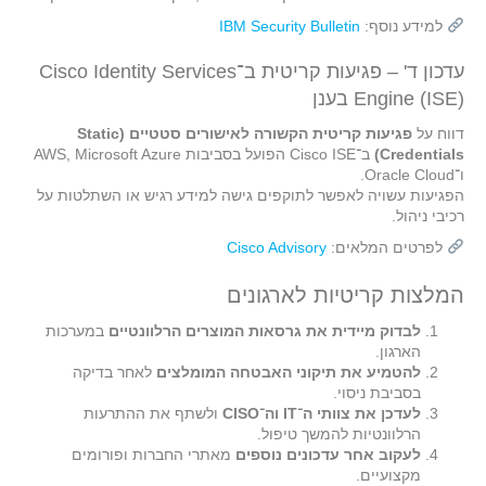
למידע נוסף:
IBM Security Bulletin
עדכון ד' – פגיעות קריטית ב־Cisco Identity Services
Engine (ISE) בענן
דווח על
פגיעות קריטית הקשורה לאישורים סטטיים (Static
Credentials)
ב־Cisco ISE הפועל בסביבות AWS, Microsoft Azure
ו־Oracle Cloud.
הפגיעות עשויה לאפשר לתוקפים גישה למידע רגיש או השתלטות על
רכיבי ניהול.
לפרטים המלאים:
Cisco Advisory
המלצות קריטיות לארגונים
לבדוק מיידית את גרסאות המוצרים הרלוונטיים
במערכות
הארגון.
להטמיע את תיקוני האבטחה המומלצים
לאחר בדיקה
בסביבת ניסוי.
לעדכן את צוותי ה־IT וה־CISO
ולשתף את ההתרעות
הרלוונטיות להמשך טיפול.
לעקוב אחר עדכונים נוספים
מאתרי החברות ופורומים
מקצועיים.