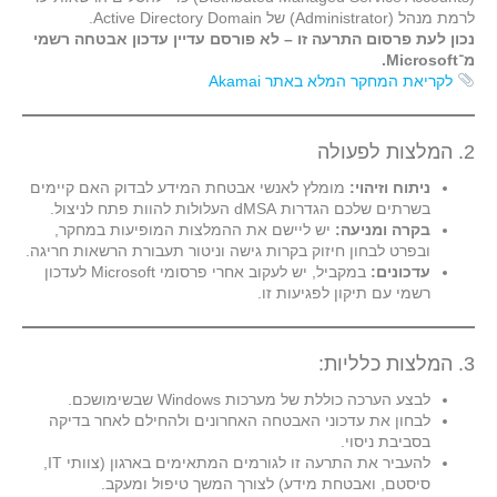
לרמת מנהל (Administrator) של Active Directory Domain.
נכון לעת פרסום התרעה זו – לא פורסם עדיין עדכון אבטחה רשמי
מ־Microsoft.
לקריאת המחקר המלא באתר Akamai
2. המלצות לפעולה
ניתוח וזיהוי:
מומלץ לאנשי אבטחת המידע לבדוק האם קיימים
בשרתים שלכם הגדרות dMSA העלולות להוות פתח לניצול.
בקרה ומניעה:
יש ליישם את ההמלצות המופיעות במחקר,
ובפרט לבחון חיזוק בקרות גישה וניטור תעבורת הרשאות חריגה.
עדכונים:
במקביל, יש לעקוב אחרי פרסומי Microsoft לעדכון
רשמי עם תיקון לפגיעות זו.
3. המלצות כלליות:
לבצע הערכה כוללת של מערכות Windows שבשימושכם.
לבחון את עדכוני האבטחה האחרונים ולהחילם לאחר בדיקה
בסביבת ניסוי.
להעביר את התרעה זו לגורמים המתאימים בארגון (צוותי IT,
סיסטם, ואבטחת מידע) לצורך המשך טיפול ומעקב.