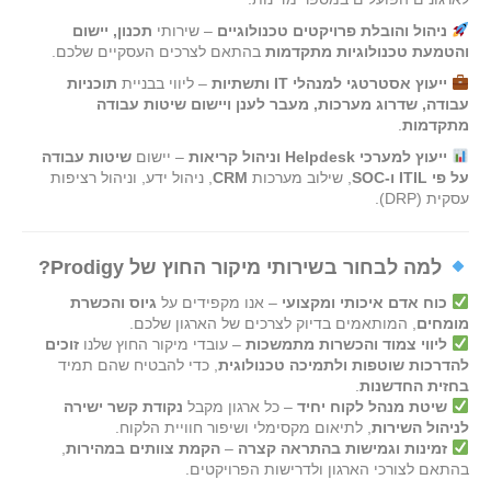
ניהול והובלת פרויקטים טכנולוגיים
– שירותי
תכנון, יישום
והטמעת טכנולוגיות מתקדמות
בהתאם לצרכים העסקיים שלכם.
ייעוץ אסטרטגי למנהלי IT ותשתיות
– ליווי בבניית
תוכניות
עבודה, שדרוג מערכות, מעבר לענן ויישום שיטות עבודה
מתקדמות
.
ייעוץ למערכי Helpdesk וניהול קריאות
– יישום
שיטות עבודה
על פי ITIL ו-SOC
, שילוב מערכות
CRM
, ניהול ידע, וניהול רציפות
עסקית (DRP).
למה לבחור בשירותי מיקור החוץ של Prodigy?
כוח אדם איכותי ומקצועי
– אנו מקפידים על
גיוס והכשרת
מומחים
, המותאמים בדיוק לצרכים של הארגון שלכם.
ליווי צמוד והכשרות מתמשכות
– עובדי מיקור החוץ שלנו
זוכים
להדרכות שוטפות ולתמיכה טכנולוגית
, כדי להבטיח שהם תמיד
בחזית החדשנות
.
שיטת מנהל לקוח יחיד
– כל ארגון מקבל
נקודת קשר ישירה
לניהול השירות
, לתיאום מקסימלי ושיפור חוויית הלקוח.
זמינות וגמישות בהתראה קצרה
–
הקמת צוותים במהירות
,
בהתאם לצורכי הארגון ולדרישות הפרויקטים.