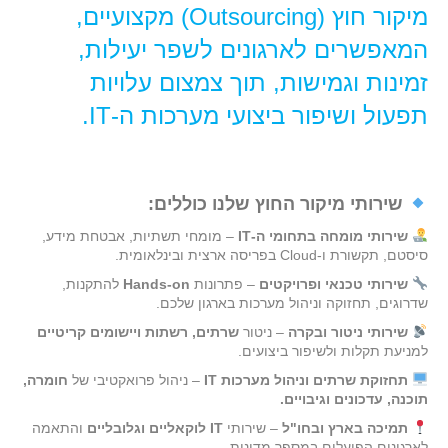
מיקור חוץ (Outsourcing) מקצועיים,
המאפשרים לארגונים לשפר יעילות,
זמינות וגמישות, תוך צמצום עלויות
תפעול ושיפור ביצועי מערכות ה-IT.
שירותי מיקור החוץ שלנו כוללים:
שירותי מומחה בתחומי ה-IT
– מומחי תשתיות, אבטחת מידע,
סיסטם, תקשורת ו-Cloud בפריסה ארצית ובינלאומית.
שירותי טכנאי ופרויקטים
– פתרונות
Hands-on
להתקנות,
שדרוגים, תחזוקה וניהול מערכות בארגון שלכם.
שירותי ניטור ובקרה
– ניטור
שרתים, רשתות ויישומים קריטיים
למניעת תקלות ולשיפור ביצועים.
תחזוקת שרתים וניהול מערכות IT
– ניהול פרואקטיבי של
חומרה,
תוכנה, עדכונים וגיבויים.
תמיכה בארץ ובחו"ל
– שירותי
IT לוקאליים וגלובליים
והתאמה
לארגונים הפועלים במספר מדינות.